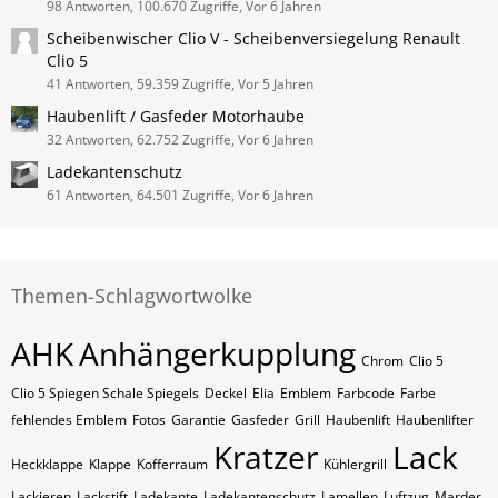
98 Antworten, 100.670 Zugriffe, Vor 6 Jahren
Scheibenwischer Clio V - Scheibenversiegelung Renault
Clio 5
41 Antworten, 59.359 Zugriffe, Vor 5 Jahren
Haubenlift / Gasfeder Motorhaube
32 Antworten, 62.752 Zugriffe, Vor 6 Jahren
Ladekantenschutz
61 Antworten, 64.501 Zugriffe, Vor 6 Jahren
Themen-Schlagwortwolke
AHK
Anhängerkupplung
Chrom
Clio 5
Clio 5 Spiegen Schale Spiegels
Deckel
Elia
Emblem
Farbcode
Farbe
fehlendes Emblem
Fotos
Garantie
Gasfeder
Grill
Haubenlift
Haubenlifter
Kratzer
Lack
Heckklappe
Klappe
Kofferraum
Kühlergrill
Lackieren
Lackstift
Ladekante
Ladekantenschutz
Lamellen
Luftzug
Marder