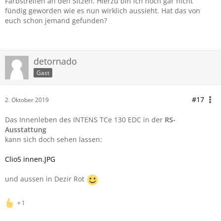
Farbstreifen an den Sitzen. Hierzu bin ich noch gar nicht
fündig geworden wie es nun wirklich aussieht. Hat das von
euch schon jemand gefunden?
detornado
Gast
#17
2. Oktober 2019
Das Innenleben des INTENS TCe 130 EDC in der
RS-
Ausstattung
kann sich doch sehen lassen:
Clio5 innen.JPG
und aussen in Dezir Rot
1