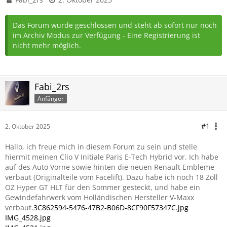
Das Forum wurde geschlossen und steht ab sofort nur noch
im Archiv Modus zur Verfügung - Eine Registrierung ist
nicht mehr möglich.
Fabi_2rs
Anfänger
#1
2. Oktober 2025
Hallo, ich freue mich in diesem Forum zu sein und stelle
hiermit meinen Clio V Initiale Paris E-Tech Hybrid vor. Ich habe
auf des Auto Vorne sowie hinten die neuen Renault Embleme
verbaut (Originalteile vom Facelift). Dazu habe ich noch 18 Zoll
OZ Hyper GT HLT für den Sommer gesteckt, und habe ein
Gewindefahrwerk vom Holländischen Hersteller V-Maxx
verbaut.
3C862594-5476-47B2-B06D-8CF90F57347C.jpg
IMG_4528.jpg