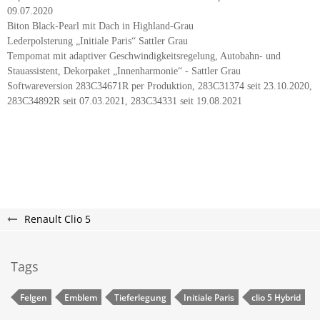
09.07.2020
Biton Black-Pearl mit Dach in Highland-Grau
Lederpolsterung „Initiale Paris“ Sattler Grau
Tempomat mit adaptiver Geschwindigkeitsregelung, Autobahn- und
Stauassistent, Dekorpaket „Innenharmonie“ - Sattler Grau
Softwareversion 283C34671R per Produktion, 283C31374 seit 23.10.2020,
283C34892R seit 07.03.2021, 283C34331 seit 19.08.2021
Renault Clio 5
Tags
Felgen
Emblem
Tieferlegung
Initiale Paris
clio 5 Hybrid