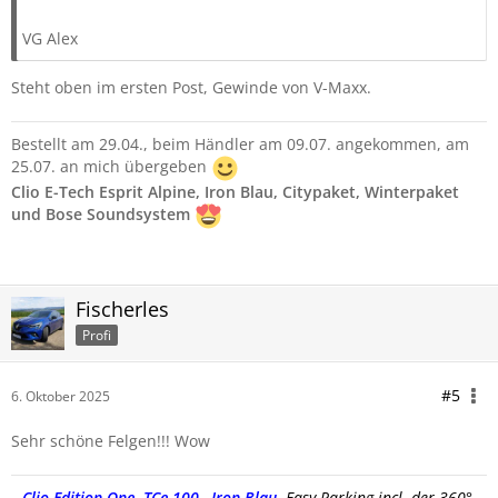
VG Alex
Steht oben im ersten Post, Gewinde von V-Maxx.
Bestellt am 29.04., beim Händler am 09.07. angekommen, am
25.07. an mich übergeben
Clio E-Tech Esprit Alpine, Iron Blau, Citypaket, Winterpaket
und Bose Soundsystem
Fischerles
Profi
#5
6. Oktober 2025
Sehr schöne Felgen!!! Wow
Clio
Edition One, TCe 100
,
Iron-Blau
,
Easy-Parking incl. der 360°-