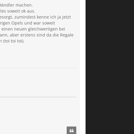
 Händler machen.
les soweit ok aus.
sorgt, zumindest kenne ich ja jetzt
erigen Opels und war soweit
 einen neuen gleichwertigen bei
ann, aber erstens sind da die Regale
oi toi toi).