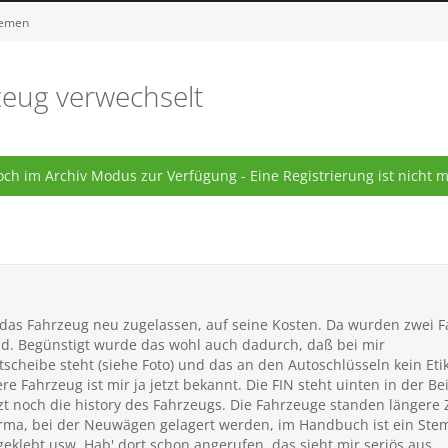
hemen
zeug verwechselt
ch im Archiv Modus zur Verfügung - Eine Registrierung ist nicht 
 das Fahrzeug neu zugelassen, auf seine Kosten. Da wurden zwei F
nd. Begünstigt wurde das wohl auch dadurch, daß bei mir
ntscheibe steht (siehe Foto) und das an den Autoschlüsseln kein Et
ere Fahrzeug ist mir ja jetzt bekannt. Die FIN steht uinten in der 
etzt noch die history des Fahrzeugs. Die Fahrzeuge standen längere
irma, bei der Neuwägen gelagert werden, im Handbuch ist ein Stemp
klebt usw. Hab' dort schon angerufen, das sieht mir seriös aus.