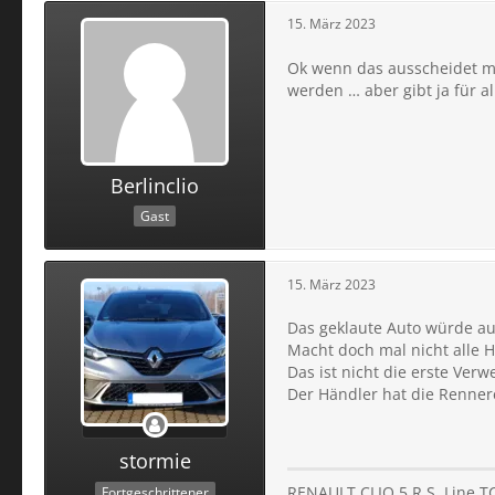
15. März 2023
Ok wenn das ausscheidet mi
werden … aber gibt ja für a
Berlinclio
Gast
15. März 2023
Das geklaute Auto würde au
Macht doch mal nicht alle H
Das ist nicht die erste Verw
Der Händler hat die Rennere
stormie
RENAULT CLIO 5 R.S. Line T
Fortgeschrittener