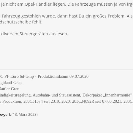
s ja nicht am Opel-Händler liegen. Die Fahrzeuge müssen ja von 
in Fahrzeug gestohlen wurde, dann hast Du ein großes Problem. Also
ndschutzscheibe fehlt.
f diversen Steuergeräten auslesen.
EDC PF Euro 6d-temp - Produktionsdatum 09.07.2020
Highland-Grau
Sattler Grau
digkeitsregelung, Autobahn- und Stauassistent, Dekorpaket „Innenharmonie“ -
 Produktion, 283C31374 seit 23.10.2020, 283C34892R seit 07.03.2021, 283C
ewyork
(
13. März 2023
)