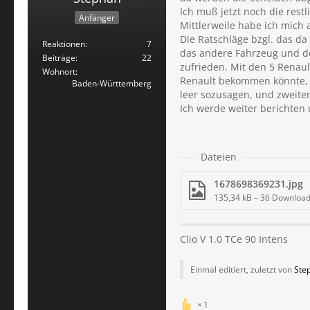
Ich muß jetzt noch die rest
Anfänger
Mittlerweile habe ich mich 
Die Ratschläge bzgl. das da
Reaktionen
7
das andere Fahrzeug und de
Beiträge
22
zufrieden. Mit den 5 Renau
Wohnort
Renault bekommen könnte, hä
Baden-Württemberg
leer sozusagen, und zweiten
Ich werde weiter berichten
Dateien
1678698369231.jpg
135,34 kB – 36 Downloa
Clio V 1.0 TCe 90 Intens
Einmal editiert, zuletzt von
Ste
1