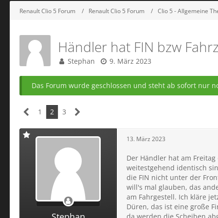
Renault Clio 5 Forum
Renault Clio 5 Forum
Clio 5 - Allgemeine T
Händler hat FIN bzw Fahr
Stephan
9. März 2023
Das Forum wurde geschlossen und steht ab sofort nur no
1
2
3
13. März 2023
Der Händler hat am Freitag
weitestgehend identisch si
die FIN nicht unter der Fro
will's mal glauben, das and
am Fahrgestell. Ich kläre j
Düren, das ist eine große F
Stephan
da werden die Scheiben abge