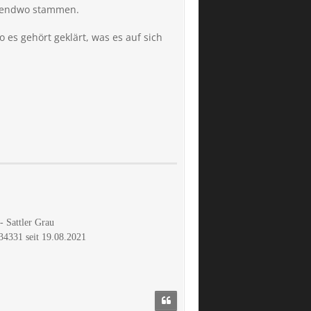
irgendwo stammen.
 es gehört geklärt, was es auf sich
 Sattler Grau
34331 seit 19.08.2021