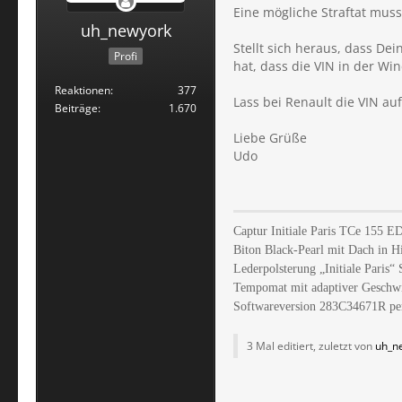
Eine mögliche Straftat mus
uh_newyork
Stellt sich heraus, dass De
Profi
hat, dass die VIN in der Wi
Reaktionen
377
Lass bei Renault die VIN au
Beiträge
1.670
Liebe Grüße
Udo
Captur Initiale Paris TCe 155 
Biton Black-Pearl mit Dach in 
Lederpolsterung „Initiale Paris“ 
Tempomat mit adaptiver Geschwin
Softwareversion 283C34671R per
3 Mal editiert, zuletzt von
uh_n