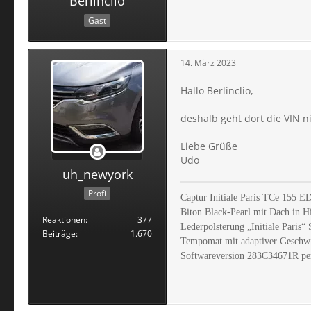
Berlinclio
Gast
14. März 2023
Hallo Berlinclio,
deshalb geht dort die VIN n
Liebe Grüße
Udo
uh_newyork
Profi
Captur Initiale Paris TCe 155 
Biton Black-Pearl mit Dach in 
Reaktionen
377
Lederpolsterung „Initiale Paris“ 
Beiträge
1.670
Tempomat mit adaptiver Geschwin
Softwareversion 283C34671R per