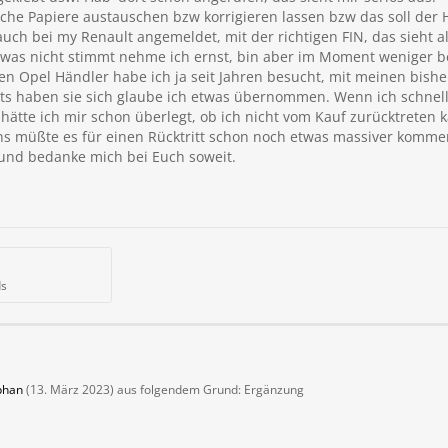
liche Papiere austauschen bzw korrigieren lassen bzw das soll der
auch bei my Renault angemeldet, mit der richtigen FIN, das sieht al
 was nicht stimmt nehme ich ernst, bin aber im Moment weniger be
n Opel Händler habe ich ja seit Jahren besucht, mit meinen bish
lts haben sie sich glaube ich etwas übernommen. Wenn ich schnell
tte ich mir schon überlegt, ob ich nicht vom Kauf zurücktreten k
s müßte es für einen Rücktritt schon noch etwas massiver kommen (t
 und bedanke mich bei Euch soweit.
ds
phan
(
13. März 2023
) aus folgendem Grund: Ergänzung