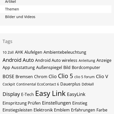
Artikel
Themen
Bilder und Videos
Tags
AHK
Alufelgen
Ambientebeleuchtung
10 Zoll
Android Auto
Android Auto wireless
Anzeige
Anleitung
App
Ausstattung
Außenspiegel
Bild
Bordcomputer
Clio 5
BOSE
Clio
Clio V
Bremsen
Chrom
clio 5 forum
Dauerplus
Cockpit
Continental EcoContact 6
Ddt4all
Easy Link
Display
EasyLink
E-Tech
Einstellungen
Einspritzung Prüfen
Einstieg
Einstiegsleisten
Elektronik
Emblem
Erfahrungen
Farbe