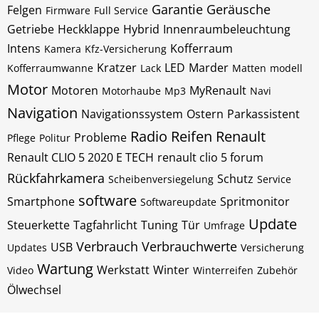
Garantie
Geräusche
Felgen
Firmware
Full Service
Getriebe
Heckklappe
Hybrid
Innenraumbeleuchtung
Intens
Kofferraum
Kamera
Kfz-Versicherung
Kratzer
LED
Marder
Kofferraumwanne
Lack
Matten
modell
Motor
Motoren
MyRenault
Motorhaube
Mp3
Navi
Navigation
Navigationssystem
Ostern
Parkassistent
Radio
Reifen
Renault
Probleme
Pflege
Politur
Renault CLIO 5 2020 E TECH
renault clio 5 forum
Rückfahrkamera
Schutz
Scheibenversiegelung
Service
software
Smartphone
Spritmonitor
Softwareupdate
Update
Steuerkette
Tagfahrlicht
Tuning
Tür
Umfrage
Verbrauch
Verbrauchwerte
USB
Updates
Versicherung
Wartung
Werkstatt
Winter
Video
Winterreifen
Zubehör
Ölwechsel