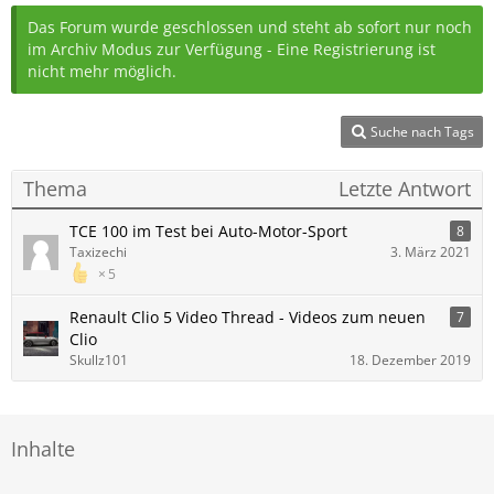
Das Forum wurde geschlossen und steht ab sofort nur noch
im Archiv Modus zur Verfügung - Eine Registrierung ist
nicht mehr möglich.
Suche nach Tags
Thema
Letzte Antwort
TCE 100 im Test bei Auto-Motor-Sport
8
Taxizechi
3. März 2021
5
Renault Clio 5 Video Thread - Videos zum neuen
7
Clio
Skullz101
18. Dezember 2019
Inhalte