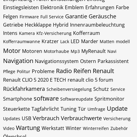
Einstiegsleisten
Elektronik
Emblem
Erfahrungen
Farbe
Garantie
Geräusche
Felgen
Firmware
Full Service
Getriebe
Heckklappe
Hybrid
Innenraumbeleuchtung
Intens
Kofferraum
Kamera
Kfz-Versicherung
Kratzer
LED
Marder
Kofferraumwanne
Lack
Matten
modell
Motor
Motoren
MyRenault
Motorhaube
Mp3
Navi
Navigation
Navigationssystem
Ostern
Parkassistent
Radio
Reifen
Renault
Probleme
Pflege
Politur
Renault CLIO 5 2020 E TECH
renault clio 5 forum
Rückfahrkamera
Schutz
Scheibenversiegelung
Service
software
Smartphone
Spritmonitor
Softwareupdate
Update
Steuerkette
Tagfahrlicht
Tuning
Tür
Umfrage
Verbrauch
Verbrauchwerte
USB
Updates
Versicherung
Wartung
Werkstatt
Winter
Video
Winterreifen
Zubehör
Ölwechsel