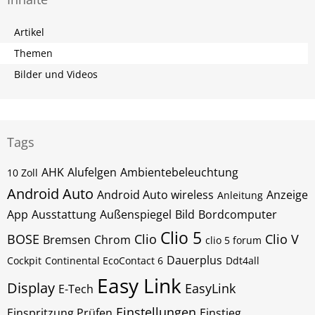
Artikel
Themen
Bilder und Videos
Tags
AHK
Alufelgen
Ambientebeleuchtung
10 Zoll
Android Auto
Android Auto wireless
Anzeige
Anleitung
App
Ausstattung
Außenspiegel
Bild
Bordcomputer
Clio 5
BOSE
Clio
Clio V
Bremsen
Chrom
clio 5 forum
Dauerplus
Cockpit
Continental EcoContact 6
Ddt4all
Easy Link
Display
EasyLink
E-Tech
Einstellungen
Einspritzung Prüfen
Einstieg