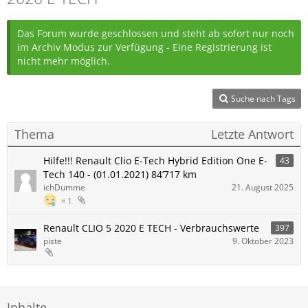
Das Forum wurde geschlossen und steht ab sofort nur noch
im Archiv Modus zur Verfügung - Eine Registrierung ist
nicht mehr möglich.
Suche nach Tags
Thema
Letzte Antwort
Hilfe!!! Renault Clio E-Tech Hybrid Edition One E-
43
Tech 140 - (01.01.2021) 84’717 km
ichDumme
21. August 2025
1
Renault CLIO 5 2020 E TECH - Verbrauchswerte
397
piste
9. Oktober 2023
Inhalte