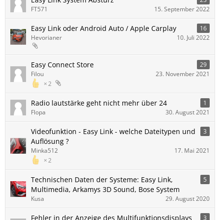
FT571
15. September 2022
Easy Link oder Android Auto / Apple Carplay
16
Hevorianer
10. Juli 2022
Easy Connect Store
29
Filou
23. November 2021
2
Radio lautstärke geht nicht mehr über 24
1
Flopa
30. August 2021
Videofunktion - Easy Link - welche Dateitypen und
3
Auflösung ?
Minka512
17. Mai 2021
2
Technischen Daten der Systeme: Easy Link,
5
Multimedia, Arkamys 3D Sound, Bose System
Kusa
29. August 2020
Fehler in der Anzeige des Multifunktionsdisplays
3