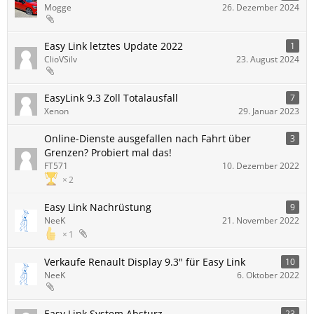
Mogge
26. Dezember 2024
Easy Link letztes Update 2022
1
ClioVSilv
23. August 2024
EasyLink 9.3 Zoll Totalausfall
7
Xenon
29. Januar 2023
Online-Dienste ausgefallen nach Fahrt über
3
Grenzen? Probiert mal das!
FT571
10. Dezember 2022
2
Easy Link Nachrüstung
9
NeeK
21. November 2022
1
Verkaufe Renault Display 9.3" für Easy Link
10
NeeK
6. Oktober 2022
Easy Link System Absturz
23