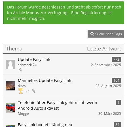
Das Forum wurde geschlossen und steht ab sofort nur noch
im Archiv Modus zur Verfügung - Eine Registrierung ist
nicht mehr möglich.
Suche nach Tags
Thema
Letzte Antwort
Update Easy Link
772
schmocki74
2. September 2025
Manuelles Update Easy Link
164
dipsy
28. August 2025
1
Telefonie über Easy Link geht nicht, wenn
1
Android Auto aktiv ist
Mogge
30. März 2025
Easy Link bootet ständig neu
84