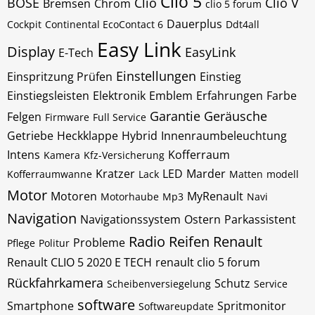
Clio 5
BOSE
Clio
Clio V
Bremsen
Chrom
clio 5 forum
Dauerplus
Cockpit
Continental EcoContact 6
Ddt4all
Easy Link
Display
EasyLink
E-Tech
Einstellungen
Einspritzung Prüfen
Einstieg
Einstiegsleisten
Elektronik
Emblem
Erfahrungen
Farbe
Garantie
Geräusche
Felgen
Firmware
Full Service
Getriebe
Heckklappe
Hybrid
Innenraumbeleuchtung
Intens
Kofferraum
Kamera
Kfz-Versicherung
Kratzer
LED
Marder
Kofferraumwanne
Lack
Matten
modell
Motor
Motoren
MyRenault
Motorhaube
Mp3
Navi
Navigation
Navigationssystem
Ostern
Parkassistent
Radio
Reifen
Renault
Probleme
Pflege
Politur
Renault CLIO 5 2020 E TECH
renault clio 5 forum
Rückfahrkamera
Schutz
Scheibenversiegelung
Service
software
Smartphone
Spritmonitor
Softwareupdate