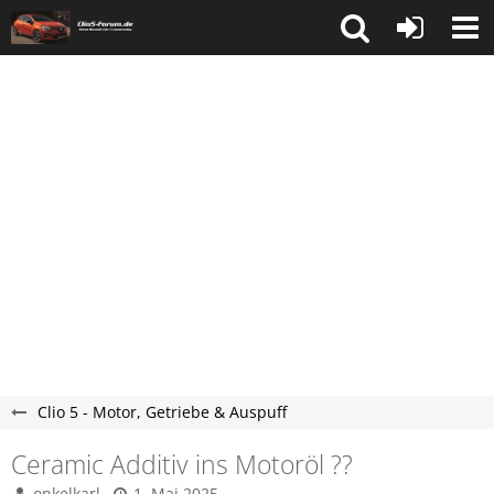
Clio 5 - Motor, Getriebe & Auspuff
Ceramic Additiv ins Motoröl ??
onkelkarl
1. Mai 2025