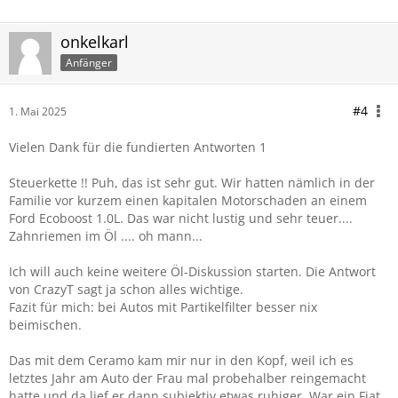
onkelkarl
Anfänger
#4
1. Mai 2025
Vielen Dank für die fundierten Antworten 1
Steuerkette !! Puh, das ist sehr gut. Wir hatten nämlich in der
Familie vor kurzem einen kapitalen Motorschaden an einem
Ford Ecoboost 1.0L. Das war nicht lustig und sehr teuer....
Zahnriemen im Öl .... oh mann...
Ich will auch keine weitere Öl-Diskussion starten. Die Antwort
von CrazyT sagt ja schon alles wichtige.
Fazit für mich: bei Autos mit Partikelfilter besser nix
beimischen.
Das mit dem Ceramo kam mir nur in den Kopf, weil ich es
letztes Jahr am Auto der Frau mal probehalber reingemacht
hatte und da lief er dann subjektiv etwas ruhiger. War ein Fiat