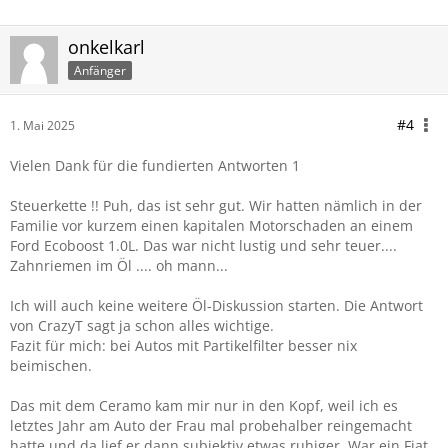
onkelkarl
Anfänger
#4
1. Mai 2025
Vielen Dank für die fundierten Antworten 1
Steuerkette !! Puh, das ist sehr gut. Wir hatten nämlich in der
Familie vor kurzem einen kapitalen Motorschaden an einem
Ford Ecoboost 1.0L. Das war nicht lustig und sehr teuer....
Zahnriemen im Öl .... oh mann...
Ich will auch keine weitere Öl-Diskussion starten. Die Antwort
von CrazyT sagt ja schon alles wichtige.
Fazit für mich: bei Autos mit Partikelfilter besser nix
beimischen.
Das mit dem Ceramo kam mir nur in den Kopf, weil ich es
letztes Jahr am Auto der Frau mal probehalber reingemacht
hatte und da lief er dann subjektiv etwas ruhiger. War ein Fiat