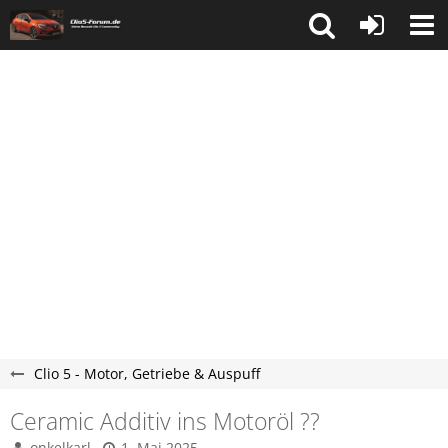
Clio 5 - Motor, Getriebe & Auspuff
Ceramic Additiv ins Motoröl ??
onkelkarl
1. Mai 2025