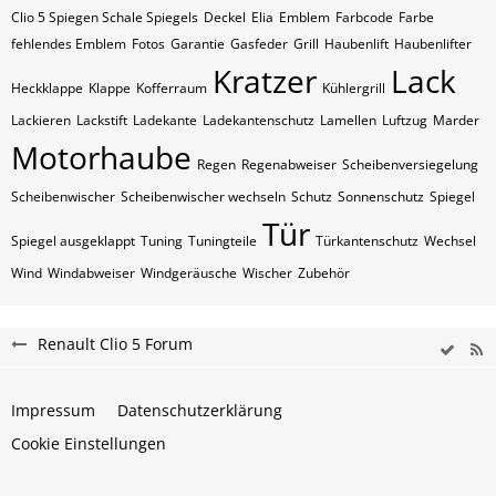
Clio 5 Spiegen Schale Spiegels
Deckel
Elia
Emblem
Farbcode
Farbe
fehlendes Emblem
Fotos
Garantie
Gasfeder
Grill
Haubenlift
Haubenlifter
Kratzer
Lack
Heckklappe
Klappe
Kofferraum
Kühlergrill
Lackieren
Lackstift
Ladekante
Ladekantenschutz
Lamellen
Luftzug
Marder
Motorhaube
Regen
Regenabweiser
Scheibenversiegelung
Scheibenwischer
Scheibenwischer wechseln
Schutz
Sonnenschutz
Spiegel
Tür
Spiegel ausgeklappt
Tuning
Tuningteile
Türkantenschutz
Wechsel
Wind
Windabweiser
Windgeräusche
Wischer
Zubehör
Renault Clio 5 Forum
Impressum
Datenschutzerklärung
Cookie Einstellungen