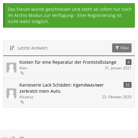
Das Forum wurde geschlossen und steht ab sofort nur noch
im Archiv Modus zur Verfügung - Eine Registrierung ist
nicht mehr möglich.
Letzte Antwort
Filter
Kosten für eine Reparatur der Frontstoßstange
9
Alan
31. Januar 2021
Karosserie Lack Schäden: Irgendwas/wer
33
zerkratzt mein Auto.
Alcatraz
23. Oktober 2020